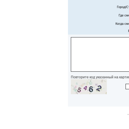
Город/С
Где см
Когда см
Повторите код указанный на карти