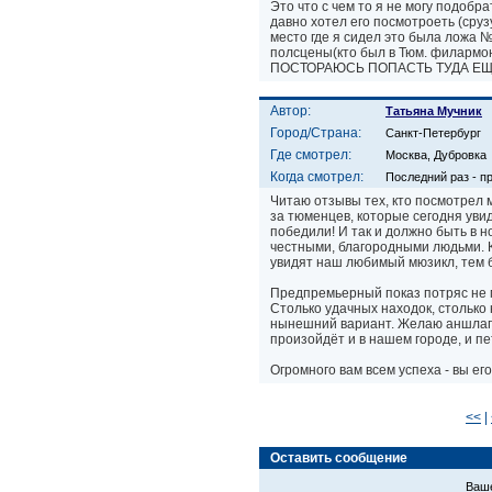
Это что с чем то я не могу подобр
давно хотел его посмотроеть (сруз
место где я сидел это была ложа 
полсцены(кто был в Тюм. филар
ПОСТОРАЮСЬ ПОПАСТЬ ТУДА ЕЩЁ 
Автор:
Татьяна Мучник
Город/Страна:
Санкт-Петербург
Где смотрел:
Москва, Дубровка
Когда смотрел:
Последний раз - п
Читаю отзывы тех, кто посмотрел 
за тюменцев, которые сегодня увид
победили! И так и должно быть в 
честными, благородными людьми. Ка
увидят наш любимый мюзикл, тем 
Предпремьерный показ потряс не м
Столько удачных находок, столько
нынешний вариант. Желаю аншлагов
произойдёт и в нашем городе, и п
Огромного вам всем успеха - вы ег
<<
|
Оставить сообщение
Ваше