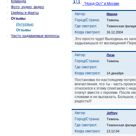
Команда
"Норд-Ост" в Москве
Фото, аудио, видео
Цифры и факты
Автор:
Мария
Отзывы
Город/Страна:
Тюмень
Интервью
Где смотрел:
Тюменская филар
Отзывы
Когда смотрел:
16.12.2004
Часто задаваемые вопросы
Это просто чудо! Выходишь из зал
задыхаешься от восхищения! Переп
Автор:
Лиза
Город/Страна:
Тюмень
Где смотрел:
Когда смотрел:
14 декабря
Постановка по-настоящему потряс
впечатления, что ты - часть проис
относился к этому спектаклю с нед
плачут вместе с героями. После о
словами и не высказать. Большое, 
радость!!!
Автор:
Jeffrey
Город/Страна:
Тюмень
Где смотрел:
Тюменская филар
Когда смотрел:
13.12.04