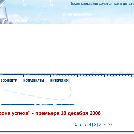
После спектакля хочется, как в детст
рона успеха" - премьера 18 декабря 2006
1
|
2
|
3
|
4
|
5
|
6
|
>
|
>>