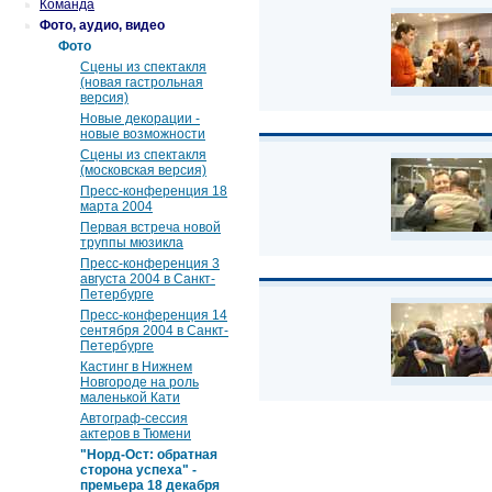
Команда
Фото, аудио, видео
Фото
Сцены из спектакля
(новая гастрольная
версия)
Новые декорации -
новые возможности
Сцены из спектакля
(московская версия)
Пресс-конференция 18
марта 2004
Первая встреча новой
труппы мюзикла
Пресс-конференция 3
августа 2004 в Санкт-
Петербурге
Пресс-конференция 14
сентября 2004 в Санкт-
Петербурге
Кастинг в Нижнем
Новгороде на роль
маленькой Кати
Автограф-сессия
актеров в Тюмени
"Норд-Ост: обратная
сторона успеха" -
премьера 18 декабря