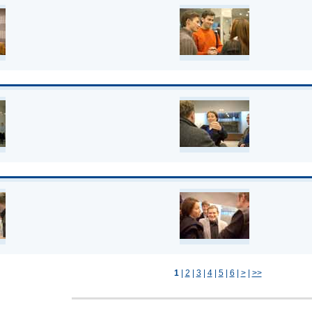
1
|
2
|
3
|
4
|
5
|
6
|
>
|
>>