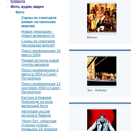
Команда
Фото, аудио, видео
Фото
Сцены из спектакля
(новая гастрольная
версия)
Новые декорации -
новые возможности
Вокзал
Сцены из спектакля
(московская версия)
Пресс-конференция 18
марта 2004
Первая встреча новой
труппы мюзикла
Пресс-конференция 3
августа 2004 в Санкт-
Петербурге
Пресс-конференция 14
сентября 2004 в Санкт-
Это - Любовь!
Петербурге
Кастинг в Нижнем
Новгороде на роль
маленькой Кати
Автограф-сессия
актеров в Тюмени
"Норд-Ост: обратная
сторона успеха" -
премьера 18 декабря