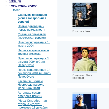
Команда
Фото, аудио, видео
Фото
Сцены из спектакля
(новая гастрольная
версия)
Новые декорации -
новые возможности
В гостях у Кати
Сцены из спектакля
(московская версия)
Пресс-конференция 18
марта 2004
Первая встреча новой
труппы мюзикла
Пресс-конференция 3
августа 2004 в Санкт-
Петербурге
Пресс-конференция 14
сентября 2004 в Санкт-
Озарение. Саня
Петербурге
Григорьев
Кастинг в Нижнем
Новгороде на роль
маленькой Кати
Автограф-сессия
актеров в Тюмени
"Норд-Ост: обратная
сторона успеха" -
премьера 18 декабря