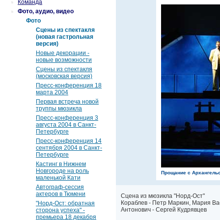
Команда
Фото, аудио, видео
Фото
Сцены из спектакля
(новая гастрольная
версия)
Новые декорации -
новые возможности
Сцены из спектакля
(московская версия)
Пресс-конференция 18
марта 2004
Первая встреча новой
труппы мюзикла
Пресс-конференция 3
августа 2004 в Санкт-
Петербурге
Пресс-конференция 14
сентября 2004 в Санкт-
Петербурге
Кастинг в Нижнем
Новгороде на роль
Прощание с Архангель
маленькой Кати
Автограф-сессия
актеров в Тюмени
Сцена из мюзикла "Норд-Ост"
Кораблев - Петр Маркин, Мария Ва
"Норд-Ост: обратная
Антонович - Сергей Кудрявцев
сторона успеха" -
премьера 18 декабря