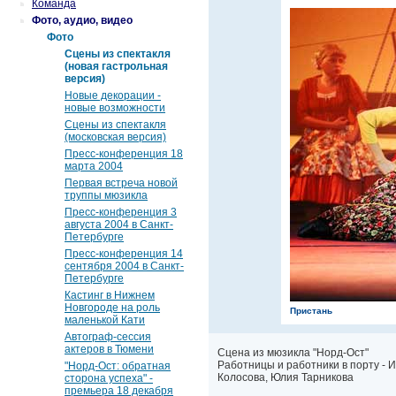
Команда
Фото, аудио, видео
Фото
Сцены из спектакля
(новая гастрольная
версия)
Новые декорации -
новые возможности
Сцены из спектакля
(московская версия)
Пресс-конференция 18
марта 2004
Первая встреча новой
труппы мюзикла
Пресс-конференция 3
августа 2004 в Санкт-
Петербурге
Пресс-конференция 14
сентября 2004 в Санкт-
Петербурге
Кастинг в Нижнем
Новгороде на роль
Пристань
маленькой Кати
Автограф-сессия
актеров в Тюмени
Сцена из мюзикла "Норд-Ост"
Работницы и работники в порту - 
"Норд-Ост: обратная
Колосова, Юлия Тарникова
сторона успеха" -
премьера 18 декабря