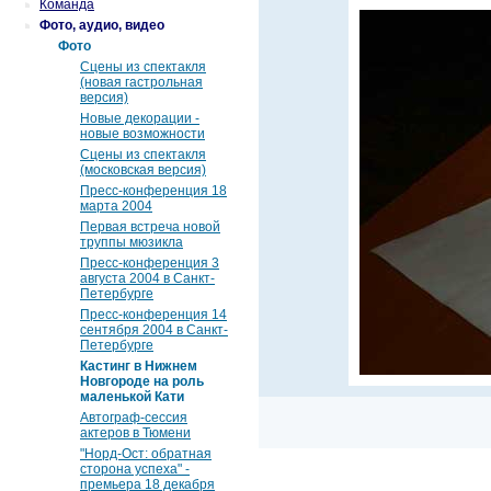
Команда
Фото, аудио, видео
Фото
Сцены из спектакля
(новая гастрольная
версия)
Новые декорации -
новые возможности
Сцены из спектакля
(московская версия)
Пресс-конференция 18
марта 2004
Первая встреча новой
труппы мюзикла
Пресс-конференция 3
августа 2004 в Санкт-
Петербурге
Пресс-конференция 14
сентября 2004 в Санкт-
Петербурге
Кастинг в Нижнем
Новгороде на роль
маленькой Кати
Автограф-сессия
актеров в Тюмени
"Норд-Ост: обратная
сторона успеха" -
премьера 18 декабря