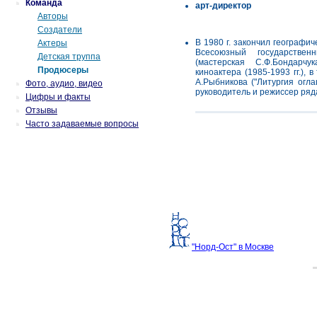
Команда
арт-директор
Авторы
Создатели
В 1980 г. закончил географич
Актеры
Всесоюзный государствен
Детская труппа
(мастерская С.Ф.Бондарчу
Продюсеры
киноактера (1985-1993 гг.), 
А.Рыбникова ("Литургия огл
Фото, аудио, видео
руководитель и режиссер ряд
Цифры и факты
Отзывы
Часто задаваемые вопросы
"Норд-Ост" в Москве