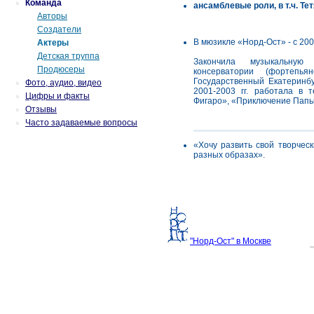
Команда
ансамблевые роли, в т.ч. Те
Авторы
Создатели
В мюзикле «Норд-Ост» - с 200
Актеры
Детская труппа
Закончила музыкальную
Продюсеры
консерватории (фортепь
Государственный Екатеринбу
Фото, аудио, видео
2001-2003 гг. работала в 
Цифры и факты
Фигаро», «Приключение Папы 
Отзывы
Часто задаваемые вопросы
«Хочу развить свой творчес
разных образах».
"Норд-Ост" в Москве