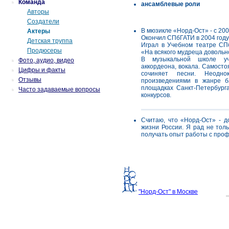
Команда
ансамблевые роли
Авторы
Создатели
В мюзикле «Норд-Ост» - с 200
Актеры
Окончил СПбГАТИ в 2004 году
Детская труппа
Играл в Учебном театре СП
Продюсеры
«На всякого мудреца довольн
В музыкальной школе уч
Фото, аудио, видео
аккордеона, вокала. Самосто
Цифры и факты
сочиняет песни. Неодно
Отзывы
произведениями в жанре б
площадках Санкт-Петербурга
Часто задаваемые вопросы
конкурсов.
Считаю, что «Норд-Ост» - 
жизни России. Я рад не тол
получать опыт работы с про
"Норд-Ост" в Москве