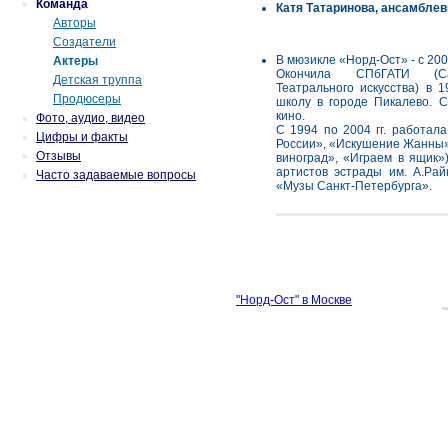
Команда
Катя Татаринова, ансамблевы
Авторы
Создатели
В мюзикле «Норд-Ост» - с 200
Актеры
Окончила СПбГАТИ (Сан
Детская труппа
Театрального искусства) в 
Продюсеры
школу в городе Пикалево. С
кино.
Фото, аудио, видео
С 1994 по 2004 гг. работал
Цифры и факты
России», «Искушение Жанны»
Отзывы
виноград», «Играем в ящик»)
артистов эстрады им. А.Райк
Часто задаваемые вопросы
«Музы Санкт-Петербурга».
"Норд-Ост" в Москве