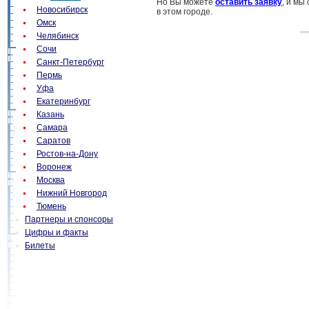
Но Вы можете
оставить заявку
, и мы
Новосибирск
в этом городе.
Омск
Челябинск
Сочи
Санкт-Петербург
Пермь
Уфа
Екатеринбург
Казань
Самара
Саратов
Ростов-на-Дону
Воронеж
Москва
Нижний Новгород
Тюмень
Партнеры и спонсоры
Цифры и факты
Билеты