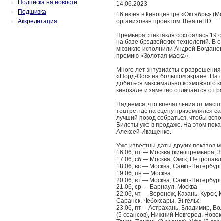
Подписка на новости
14.06.2023
Подшивка
16 июня в Киноцентре «Октябрь» (М
Аккредитация
организован проектом TheatreHD.
Премьера спектакля состоялась 19 о
на базе бродвейских технологий. В 
мюзикле исполнили Андрей Богданов
премию «Золотая маска».
Много лет энтузиасты с разрешения
«Норд-Ост» на большом экране. На 
добиться максимально возможного к
кинозале и заметно отличается от р
Надеемся, что впечатления от масш
театре, где на сцену приземлялся с
лучший повод собраться, чтобы вспо
Билеты уже в продаже. На этом пок
Алексей Иващенко.
Уже известны даты других показов м
16.06, пт — Москва (кинопремьера; 3
17.06, сб — Москва, Омск, Петропавл
18.06, вс — Москва, Санкт-Петербург
19.06, пн — Москва
20.06, вт — Москва, Санкт-Петербург
21.06, ср — Барнаул, Москва
22.06, чт — Воронеж, Казань, Курск
Саранск, Чебоксары, Энгельс
23.06, пт —Астрахань, Владимир, Вол
(5 сеансов), Нижний Новгород, Новок