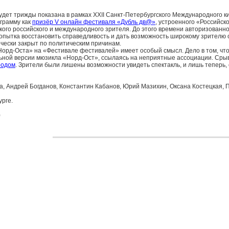
дет трижды показана в рамках XXII Санкт-Петербургского Международного к
грамму как
призёр V онлайн фестиваля «Дубль дв@»
, устроенного «Российско
ого российского и международного зрителя. До этого времени авторизованно
попытка восстановить справедливость и дать возможность широкому зрителю
ически закрыт по политическим причинам.
Норд-Оста» на «Фестивале фестивалей» имеет особый смысл. Дело в том, что
ьной версии мюзикла «Норд-Ост», ссылаясь на неприятные ассоциации. Срыв 
родом
. Зрители были лишены возможности увидеть спектакль, и лишь теперь, с
а, Андрей Богданов, Константин Кабанов, Юрий Мазихин, Оксана Костецкая, 
урге.
)