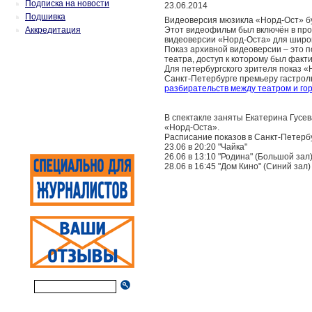
Подписка на новости
23.06.2014
Подшивка
Видеоверсия мюзикла «Норд-Ост» бу
Аккредитация
Этот видеофильм был включён в про
видеоверсии «Норд-Оста» для широк
Показ архивной видеоверсии – это 
театра, доступ к которому был факт
Для петербургского зрителя показ «
Санкт-Петербурге премьеру гастрол
разбирательств между театром и го
В спектакле заняты Екатерина Гусев
«Норд-Оста».
Расписание показов в Санкт-Петерб
23.06 в 20:20 "Чайка"
26.06 в 13:10 "Родина" (Большой зал
28.06 в 16:45 "Дом Кино" (Синий зал)