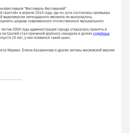
инофестиваля "Фестиваль Фестивалей".
й газетой» в апреле 2014 года, где по сути состоялась премьера
й видеоверсии легендарного мюзикла не выпускалось.
 оценить шедевр современного отечественного музыкального
 летом 2004 года администрация города отказалась принять в
гастролей стал причиной крупного скандала и долгих
судебных
пустя 10 лет, у них появился такой шанс.
Петр Маркин, Елена Казаринова и другие актеры московской версии