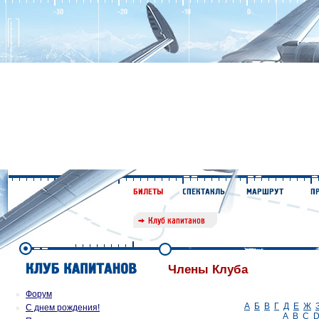
Члены Клуба
Форум
А
Б
В
Г
Д
Е
Ж
С днем рождения!
A
B
C