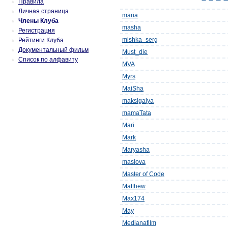
Правила
Личная страница
maria
Члены Клуба
masha
Регистрация
mishka_serg
Рейтинги Клуба
Документальный фильм
Must_die
Список по алфавиту
MVA
Myrs
MaiSha
maksigalya
mamaTata
Mari
Mark
Maryasha
maslova
Master of Code
Matthew
Max174
May
Medianafilm