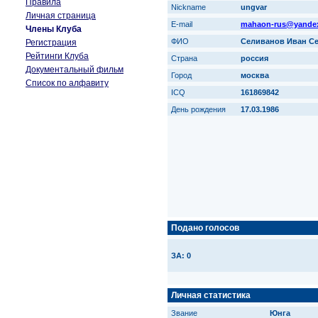
Правила
Nickname
ungvar
Личная страница
E-mail
mahaon-rus@yandex
Члены Клуба
ФИО
Селиванов Иван С
Регистрация
Рейтинги Клуба
Страна
россия
Документальный фильм
Город
москва
Список по алфавиту
ICQ
161869842
День рождения
17.03.1986
Подано голосов
ЗА: 0
Личная статистика
Звание
Юнга