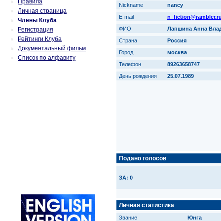
Правила
Nickname
nancy
Личная страница
E-mail
n_fiction@rambler.r
Члены Клуба
ФИО
Лапшина Анна Вла
Регистрация
Рейтинги Клуба
Страна
Россия
Документальный фильм
Город
москва
Список по алфавиту
Телефон
89263658747
День рождения
25.07.1989
Подано голосов
ЗА: 0
Личная статистика
Звание
Юнга