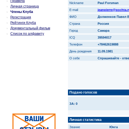
Правила
Nickname
Paul Forsman
Личная страница
E-mail
jeanpierre@pochta.r
Члены Клуба
ФИО
Долженков Павел 
Регистрация
Рейтинги Клуба
Страна
Россия
Документальный фильм
Город
Самара
Список по алфавиту
ICQ
39594017
Телефон
+78462619888
День рождения
11.09.1981
О себе
Спрашивайте - отве
Подано голосов
ЗА: 0
Личная статистика
Звание
Юнга