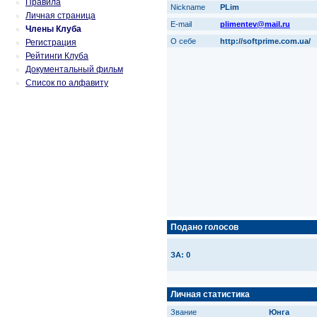
Правила
Nickname
PLim
Личная страница
E-mail
plimentev@mail.ru
Члены Клуба
О себе
http://softprime.com.ua/
Регистрация
Рейтинги Клуба
Документальный фильм
Список по алфавиту
Подано голосов
ЗА: 0
Личная статистика
Звание
Юнга