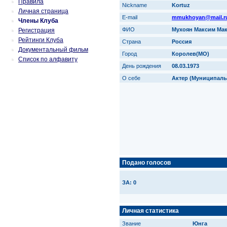
Правила
Nickname
Kortuz
Личная страница
E-mail
mmukhoyan@mail.r
Члены Клуба
ФИО
Мухоян Максим Ма
Регистрация
Рейтинги Клуба
Страна
Россия
Документальный фильм
Город
Королев(МО)
Список по алфавиту
День рождения
08.03.1973
О себе
Актер (Муниципаль
Подано голосов
ЗА: 0
Личная статистика
Звание
Юнга