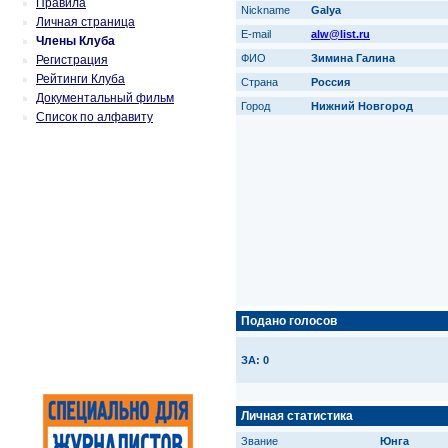
Правила
Nickname
Galya
Личная страница
E-mail
alw@list.ru
Члены Клуба
ФИО
Зимина Галина
Регистрация
Рейтинги Клуба
Страна
Россия
Документальный фильм
Город
Нижний Новгород
Список по алфавиту
Подано голосов
ЗА: 0
Личная статистика
Звание
Юнга