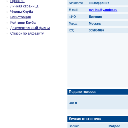
Правила
Nickname
шизофрения
Личная страница
E-mail
pyt-ina@yandex.ru
Члены Клуба
ФИО
Евгения
Регистрация
Рейтинги Клуба
Город
Москва
Документальный фильм
ICQ
305884897
Список по алфавиту
Подано голосов
ЗА: 0
Личная статистика
Звание
Матрос