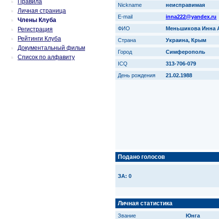
Правила
Nickname
неисправимая
Личная страница
E-mail
inna222@yandex.ru
Члены Клуба
ФИО
Меньшикова Инна 
Регистрация
Рейтинги Клуба
Страна
Украина, Крым
Документальный фильм
Город
Симферополь
Список по алфавиту
ICQ
313-706-079
День рождения
21.02.1988
Подано голосов
ЗА: 0
Личная статистика
Звание
Юнга