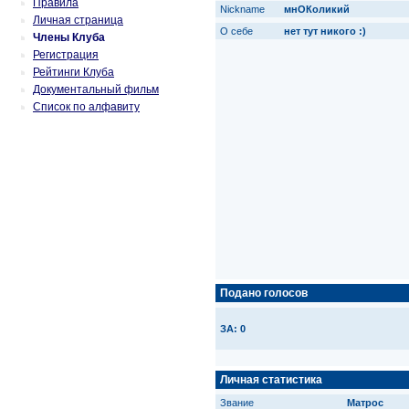
Правила
Nickname
мнОКоликий
Личная страница
О себе
нет тут никого :)
Члены Клуба
Регистрация
Рейтинги Клуба
Документальный фильм
Список по алфавиту
Подано голосов
ЗА: 0
Личная статистика
Звание
Матрос