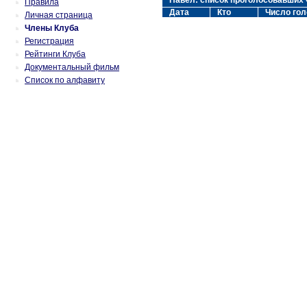
Павел: список проголосовавших
Правила
Дата
Кто
Число гол
Личная страница
Члены Клуба
Регистрация
Рейтинги Клуба
Документальный фильм
Список по алфавиту