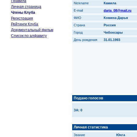
Правила
Nickname
Камила
Личная страница
E-mail
daria_08@mail.ru
Члены Клуба
ФИО
Комина Дарья
Регистрация
Рейтинги Клуба
Страна
Россия
Документальный фильм
Город
Чебоксары
Список по алфавиту
День рождения
31.01.1993
Подано голосов
ЗА: 0
Личная статистика
Звание
Юнга