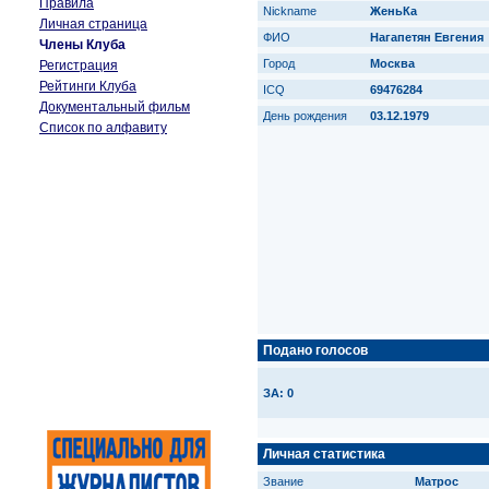
Правила
Nickname
ЖеньКа
Личная страница
ФИО
Нагапетян Евгения
Члены Клуба
Город
Москва
Регистрация
Рейтинги Клуба
ICQ
69476284
Документальный фильм
День рождения
03.12.1979
Список по алфавиту
Подано голосов
ЗА: 0
Личная статистика
Звание
Матрос