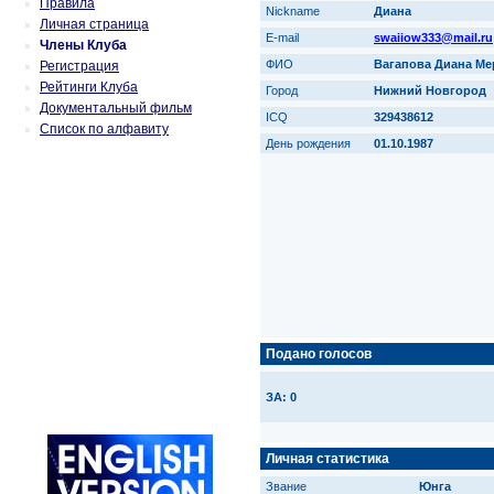
Правила
Nickname
Диана
Личная страница
E-mail
swaiiow333@mail.ru
Члены Клуба
ФИО
Вагапова Диана М
Регистрация
Рейтинги Клуба
Город
Нижний Новгород
Документальный фильм
ICQ
329438612
Список по алфавиту
День рождения
01.10.1987
Подано голосов
ЗА: 0
Личная статистика
Звание
Юнга