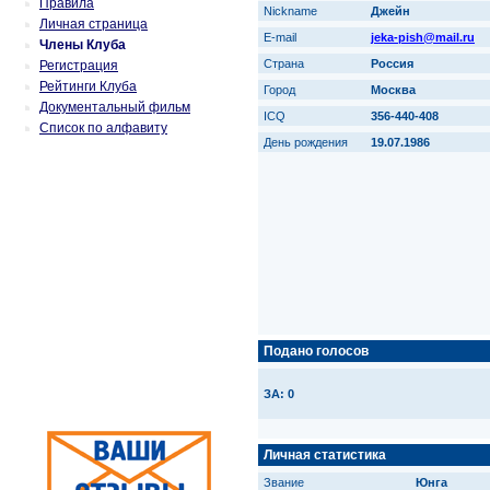
Правила
Nickname
Джейн
Личная страница
E-mail
jeka-pish@mail.ru
Члены Клуба
Страна
Россия
Регистрация
Рейтинги Клуба
Город
Москва
Документальный фильм
ICQ
356-440-408
Список по алфавиту
День рождения
19.07.1986
Подано голосов
ЗА: 0
Личная статистика
Звание
Юнга