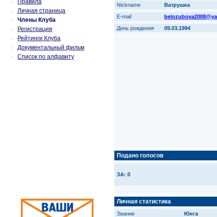
Правила
Nickname
Ватрушка
Личная страница
E-mail
belozubova2008@ya
Члены Клуба
День рождения
09.03.1994
Регистрация
Рейтинги Клуба
Документальный фильм
Список по алфавиту
Подано голосов
ЗА: 0
Личная статистика
Звание
Юнга