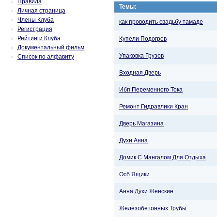
Правила
Темы:
Личная страница
Члены Клуба
как проводить свадьбу тамаде
Регистрация
Рейтинги Клуба
Купели Подогрев
Документальный фильм
Упаковка Грузов
Список по алфавиту
Входная Дверь
Ибп Переменного Тока
Ремонт Гидравлики Кран
Дверь Магазина
Духи Анна
Домик С Мангалом Для Отдыха
Осб Ящики
Анна Духи Женские
Железобетонных Трубы