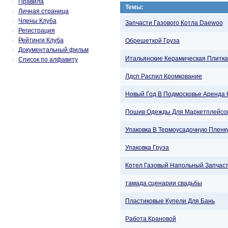
Правила
Темы:
Личная страница
Члены Клуба
Запчасти Газового Котла Daewoo
Регистрация
Рейтинги Клуба
Обрешеткой Груза
Документальный фильм
Итальянские Керамическая Плитка
Список по алфавиту
Лдсп Распил Кромкование
Новый Год В Подмосковье Аренда 
Пошив Одежды Для Маркетплейсо
Упаковка В Термоусадочную Пленку
Упаковка Груза
Котел Газовый Напольный Запчас
тамада сценарии свадьбы
Пластиковые Купели Для Бань
Работа Крановой