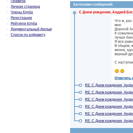
Правила
Заголовки сообщений:
Личная страница
Члены Клуба
С Днем рождения, Андрей Богд
Регистрация
Что ж, раз
Рейтинги Клуба
мне.
Документальный фильм
Дорогой А
К сожалени
Список по алфавиту
лучше бан
Я все равн
В общем, ж
жизни, зд
верный дру
С наступа
Ответить 
RE: С Днем рождения, Андрей
RE: С Днем рождения, Андрей
RE: С Днем рождения, Андрей
RE: С Днем рождения, Андрей
RE: С Днем рождения, Андрей
RE: С Днем рождения, Андрей