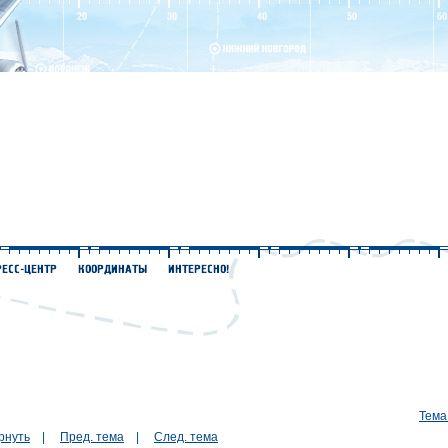
Тема
рнуть
|
Пред. тема
|
След. тема