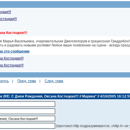
цкая!!!
стецкая!!!
на Костецкая!!!
я Марья Васильевна, очаровательная Джеллилорум и грациозная Гриддлбон!
ь и радовать новыми ролями! Любое ваше появление на сцене - всегда праздни
на это сообщение
а Костецкая!!!
а Костецкая!!!
рнуть
|
Пред. тема
|
След. тема
(RE: С Днем Рождения, Оксана Костецкая!!! // Марина* // 4/10/2005 16:12:5
(протокол http подразумевается, «http://» не