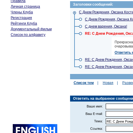
Правила
Заголовки сообщений:
Личная страница
Члены Клуба
С Днем Рождения, Оксана Косте
Регистрация
С Днем Рождения, Оксана Ко
Рейтинги Клуба
С днем варения, Оксана!
Документальный фильм
RE: С Днем Рождения, Окса
Список по алфавиту
Прекрасна
очаровыват
Ответить 
RE: С Днем Рождения, Оксан
RE: С Днем Рождения, Оксан
Список тем
|
Новая
|
Разве
Ответить на выбранное сообщение 
Ваше имя:
Ваш E-mail:
Тема:
Ссылка: