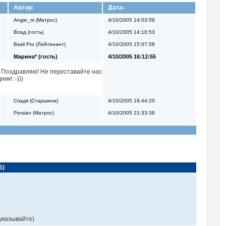
Автор:
Дата:
Angie_m (Матрос)
4/10/2005 14:03:59
Влад (гость)
4/10/2005 14:10:53
Basil Pro (Лейтенант)
4/10/2005 15:07:58
Марина* (гость)
4/10/2005 16:12:55
 Поздравляю! Не переставайте нас
к! :-)))
Спадя (Старшина)
4/10/2005 18:44:20
Persian (Матрос)
4/10/2005 21:33:38
5)
 указывайте)