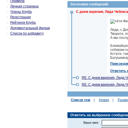
Правила
Заголовки сообщений:
Личная страница
Члены Клуба
С днем варения, Лида Чебокс
Регистрация
Рейтинги Клуба
Документальный фильм
Лида, с Дн
Список по алфавиту
Творите, по
А мы посл
Ближайший
собираю на
Кстати, та
Богушевск
Присоеди
Ответить 
RE: С днем варения, Лида Ч
RE: С днем варения, Лида Ч
Список тем
|
Новая
|
Разве
Ответить на выбранное сообщение (
Ваше имя: