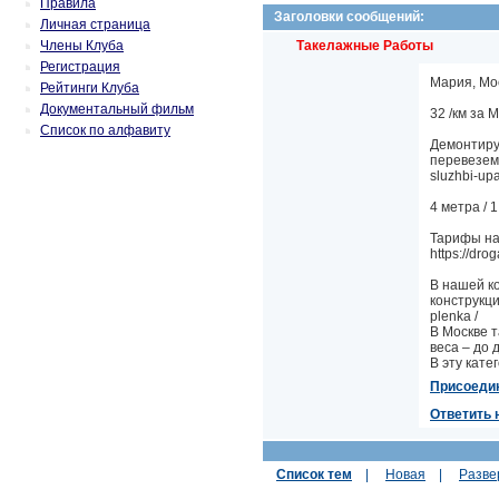
Правила
Заголовки сообщений:
Личная страница
Члены Клуба
Такелажные Работы
Регистрация
Мария, Моск
Рейтинги Клуба
Документальный фильм
32 /км за М
Список по алфавиту
Демонтиру
перевезем 
sluzhbi-upa
4 метра / 1
Тарифы на
https://dro
В нашей к
конструкци
plenka /
В Москве т
веса – до д
В эту кате
Присоеди
Ответить 
Список тем
|
Новая
|
Разве