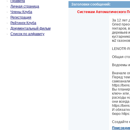
Правила
Заголовки сообщений:
Личная страница
Члены Клуба
Системам Автоматического П
Регистрация
За 12 лет
Рейтинги Клуба
Gried прео
Документальный фильм
гектаров, в
деревьев и 
Список по алфавиту
кустарников
м2 газонов 
LENOTR-PAR
Общая стои
Водоемы и 
Вначале оп
Перед тем,
самоанализ
https://bere
Вы планир
ключ» или
расходы н
они всегд
https://bere
И обязате
бюро https:
Создайте к
Присоеди