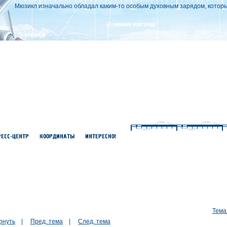
Мюзикл изначально обладал каким-то особым духовным зарядом, который
Тема
рнуть
|
Пред. тема
|
След. тема