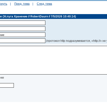
рнуть
|
Пред. тема
|
След. тема
Услуга Хранение // RobertDaurn // 7/5/2026 10:40:14)
(протокол http подразумевается, «http://» не
нке