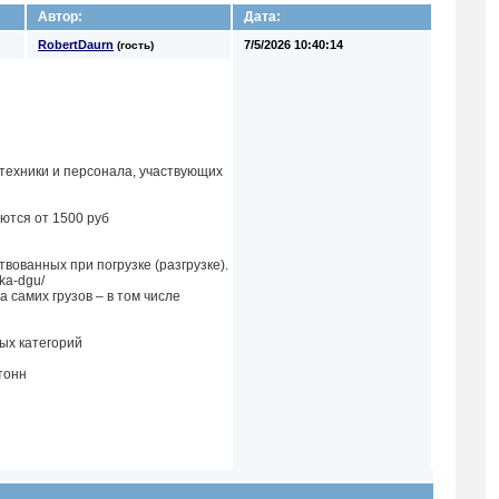
Автор:
Дата:
RobertDaurn
7/5/2026 10:40:14
(гость)
техники и персонала, участвующих
ются от 1500 руб
вованных при погрузке (разгрузке).
zka-dgu/
 самих грузов – в том числе
ых категорий
тонн