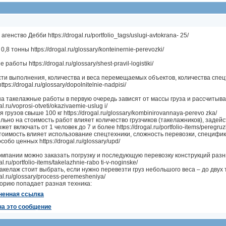
генство Дебби https://drogal.ru/portfolio_tags/uslugi-avtokrana- 25/
 0,8 тонны https://drogal.ru/glossary/konteinernie-perevozki/
работы https://drogal.ru/glossary/shest-pravil-logistiki/
сти выполнения, количества и веса перемещаемых объектов, количества спец
ttps://drogal.ru/glossary/dopolnitelnie-nadpisi/
на такелажные работы в первую очередь зависят от массы груза и рассчитыва
gal.ru/voprosi-otveti/okazivaemie-uslug i/
я грузов свыше 100 кг https://drogal.ru/glossary/kombinirovannaya-perevo zka/
ьно на стоимость работ влияет количество грузчиков (такелажников), задейст
ет включать от 1 человек до 7 и более https://drogal.ru/portfolio-items/peregru
тоимость влияет использование спецтехники, сложность перевозки, специфика
собо ценных https://drogal.ru/glossary/upd/
омпании можно заказать погрузку и последующую перевозку конструкций разн
al.ru/portfolio-items/takelazhnie-rabo ti-v-noginske/
акелаж стоит выбрать, если нужно перевезти груз небольшого веса – до двух 
gal.ru/glossary/process-peremesheniya/
горию попадает разная техника:
ненная ссылка
на это сообщение