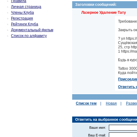
Правила
Заголовки сообщений:
Личная страница
Члены Клуба
Лазерное Удаление Тату
Регистрация
Требования
Рейтинги Клуба
Документальный фильм
Закрыть окн
Список по алфавиту
? ул https:/
Сущёвская, 
25, стр http
1 https://ma
Будь в курс
Tattoo 300
Куда пойти
Присоеди
Ответить 
Список тем
|
Новая
|
Разве
Ответить на выбранное сообщение (
Ваше имя:
Ваш E-mail: