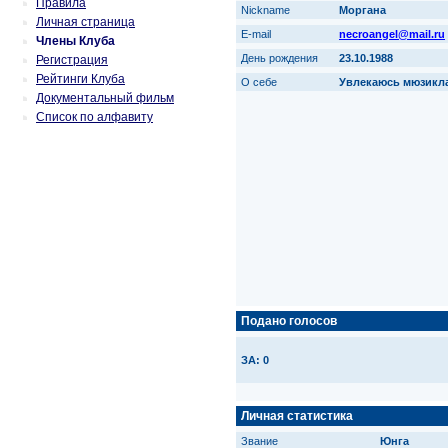
Правила
Nickname
Моргана
Личная страница
E-mail
necroangel@mail.ru
Члены Клуба
День рождения
23.10.1988
Регистрация
Рейтинги Клуба
О себе
Увлекаюсь мюзиклам
Документальный фильм
Список по алфавиту
Подано голосов
ЗА: 0
Личная статистика
Звание
Юнга